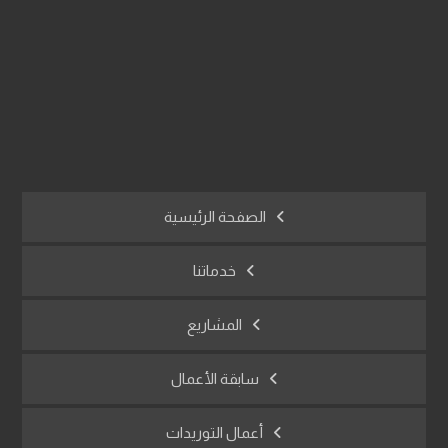
info@afracon.com
01017914620
النزهة الجديدة - القاهرة - مصر
الصفحة الرئيسية
خدماتنا
المشاريع
سابقة الأعمال
أعمال التوريدات