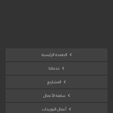
info@afracon.com
01017914620
النزهة الجديدة - القاهرة - مصر
الصفحة الرئيسية
خدماتنا
المشاريع
سابقة الأعمال
أعمال التوريدات