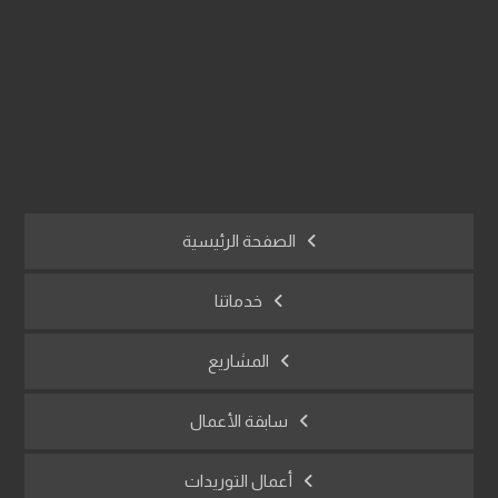
info@afracon.com
01017914620
النزهة الجديدة - القاهرة - مصر
الصفحة الرئيسية
خدماتنا
المشاريع
سابقة الأعمال
أعمال التوريدات