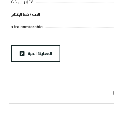
٢٧ أبريل ٢٠٢٠
الات / خط الإنتاج
xtra.com/arabic
المعاينة الحية