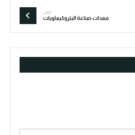
التالي
معدات صناعة البتروكيماويات